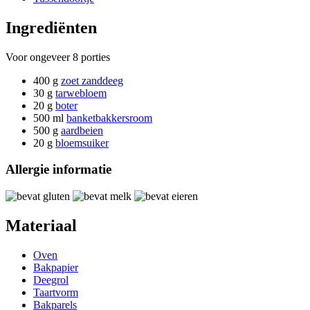
Ingrediënten
Voor ongeveer
8 porties
400 g
zoet zanddeeg
30 g
tarwebloem
20 g
boter
500 ml
banketbakkersroom
500 g
aardbeien
20 g
bloemsuiker
Allergie informatie
Materiaal
Oven
Bakpapier
Deegrol
Taartvorm
Bakparels