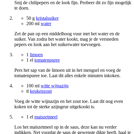
Snij de chilipepers en de look fijn. Probeer dit zo fijn mogelijk
te doen.
50 g
kristalsuiker
200 ml
water
Zet de pan op een middelhoog vuur met het water en de
suiker. Van zodra het water kookt, mag je de versneden
pepers en look aan het suikerwater toevoegen.
1
limoen
1 el
tomatenpuree
Pers het sap van de limoen uit in het mengsel en voeg de
tomatenpuree toe. Laat dit alles enkele minuten inkoken.
100 ml
witte wijnazijn
tl
keukenzout
Voeg de witte wijnazijn en het zout toe. Laat dit nog even
koken tot de sterke azijngeur uitgekookt is.
1 el
maiszetmeel
Los het maïszetmeel op in de saus, deze kan nu verder
indikken. Net voordat de saus de gewenste dikte heeft, haal je