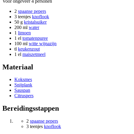
Voor ongeveer
4 personen
2
spaanse pepers
3 teenjes
knoflook
50 g
kristalsuiker
200 ml
water
1
limoen
1 el
tomatenpuree
100 ml
witte wijnazijn
tl
keukenzout
1 el
maiszetmeel
Materiaal
Koksmes
Snijplank
Sauspan
Citruspers
Bereidingsstappen
2
spaanse pepers
3 teenjes
knoflook